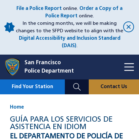
Skip
File a Police Report
online.
Order a Copy of a
to
Police Report
online.
main
In the coming months, we will be making
content
changes to the SFPD website to align with the
Digital Accessibility and Inclusion Standard
(DAIS)
.
San Francisco
Toggl
Police Department
Menu
Menu
Close
Mobile
Find Your Station
Contact Us
Utility
Nav
Home
GUÍA PARA LOS SERVICIOS DE
ASISTENCIA EN IDIOM
EL DEPARTAMENTO DE POLICÍA DE