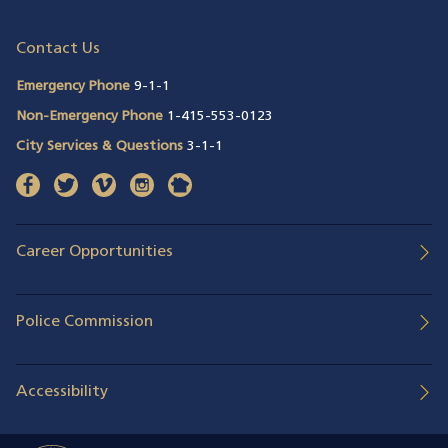
Contact Us
Emergency Phone
9-1-1
Non-Emergency Phone
1-415-553-0123
City Services & Questions
3-1-1
facebook
(opens in a new window)
twitter
(opens in a new window)
vimeo
(opens in a new window)
instagram
(opens in a new window)
nextdoor
(opens in a new window)
Career Opportunities
Police Commission
Accessibility